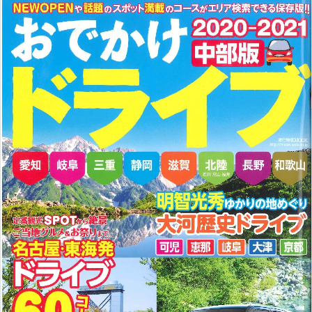
リ
ト
ィ
合
リ
ー
ア
員
ク
オ
ス
ル
フ
ー
ィ
ト
シ
ャ
ル
サ
イ