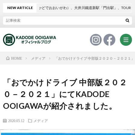
DODE OOIGAWA（かどでおおいがわ）、大井川鐵道新駅「門出駅」、TOURIST IN
NEW ARTICLE
メディア
「おでかけドライブ 中部版２０２０－２０２１」にて
HOME
プ
「おでかけドライブ 中部版２０２
レ
イ
０－２０２１」にてKADODE
OOIGAWAが紹介されました。
ス
ベ
メ
2020.05.12
メディア
リ
ン
デ
組