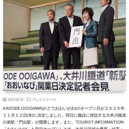
リ
ト
ィ
合
リ
ー
ア
員
ク
オ
ス
ル
フ
ー
ィ
ト
シ
ャ
ル
2020.09.30
プレスリリース
KADODE OOIGAWA(かどでおおいがわ)のオープン日が２０２０年
サ
１１月１２日(木)に決定しました。同日に施設に併設する大井川鐵道
の新駅「門出駅」が開業します。また、TOURIST INFORMATION
イ
「おおいなび」も同日オープンします。大井川流域の農業・緑茶・