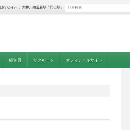
がわ）、大井川鐵道新駅「門出駅」、TOURIST INFORMATION「おおいなび」開業
組合員
リクルート
オフィシャルサイト